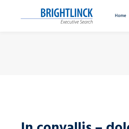
Home
In convallis – dol