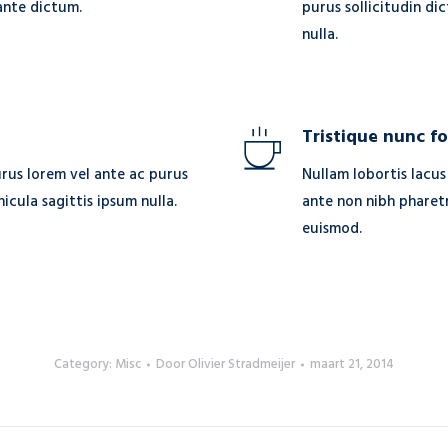
 ante dictum.
purus sollicitudin di
nulla.
Tristique nunc f
rus lorem vel ante ac purus
Nullam lobortis lacus
hicula sagittis ipsum nulla.
ante non nibh pharetr
euismod.
Category:
Misc
Door
Olivier Stradmeijer
maart 21, 2014