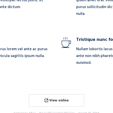
 volutpat lectus justo, ut
Ipsum amet erat volu
 ante dictum.
purus sollicitudin di
nulla.
Tristique nunc f
rus lorem vel ante ac purus
Nullam lobortis lacus
hicula sagittis ipsum nulla.
ante non nibh pharetr
euismod.
View online