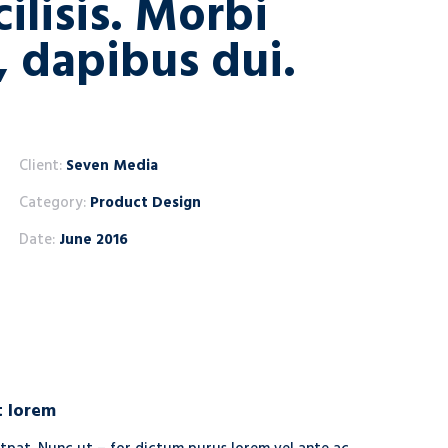
cilisis. Morbi
, dapibus dui.
Client:
Seven Media
Category:
Product Design
Date:
June 2016
t lorem