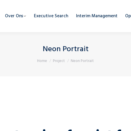
Over Ons
Executive Search
Interim Management
Op
Neon Portrait
Je bent hier:
Home
Project
Neon Portrait