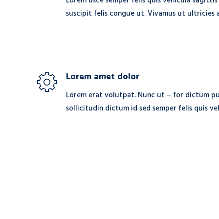
Lorem usce semper felis quis vehicula sagittis
suscipit felis congue ut. Vivamus ut ultricies
Lorem amet dolor
Lorem erat volutpat. Nunc ut – for dictum pu
sollicitudin dictum id sed semper felis quis ve