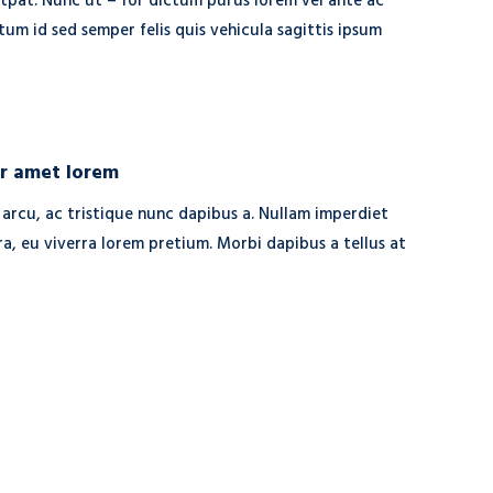
tpat. Nunc ut – for dictum purus lorem vel ante ac
ctum id sed semper felis quis vehicula sagittis ipsum
or amet lorem
 arcu, ac tristique nunc dapibus a. Nullam imperdiet
a, eu viverra lorem pretium. Morbi dapibus a tellus at